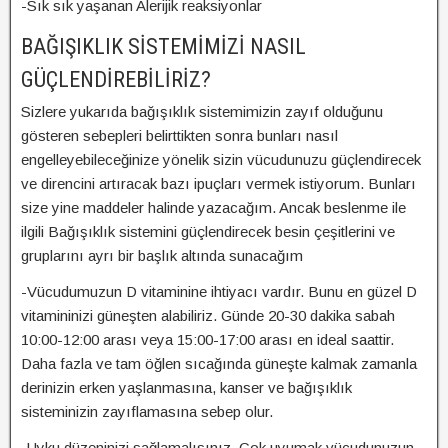
-Sık sık yaşanan Alerijik reaksiyonlar
BAĞIŞIKLIK SİSTEMİMİZİ NASIL
GÜÇLENDİREBİLİRİZ?
Sizlere yukarıda bağışıklık sistemimizin zayıf olduğunu
gösteren sebepleri belirttikten sonra bunları nasıl
engelleyebileceğinize yönelik sizin vücudunuzu güçlendirecek
ve direncini artıracak bazı ipuçları vermek istiyorum. Bunları
size yine maddeler halinde yazacağım. Ancak beslenme ile
ilgili Bağışıklık sistemini güçlendirecek besin çeşitlerini ve
gruplarını ayrı bir başlık altında sunacağım
-Vücudumuzun D vitaminine ihtiyacı vardır. Bunu en güzel D
vitamininizi güneşten alabiliriz. Günde 20-30 dakika sabah
10:00-12:00 arası veya 15:00-17:00 arası en ideal saattir.
Daha fazla ve tam öğlen sıcağında güneşte kalmak zamanla
derinizin erken yaşlanmasına, kanser ve bağışıklık
sisteminizin zayıflamasına sebep olur.
-Uyku düzeninizi sağlamalısınız. Çok uyumak vücudunuzun