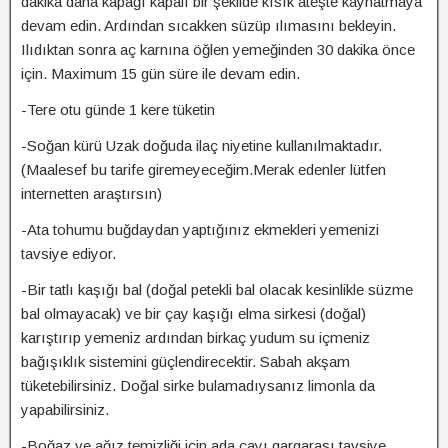
dakika daha kapağı kapalı bir şekilde kısık ateşte kaynatmaya
devam edin. Ardından sıcakken süzüp ılımasını bekleyin.
Ilıdıktan sonra aç karnına öğlen yemeğinden 30 dakika önce
için. Maximum 15 gün süre ile devam edin.
-Tere otu günde 1 kere tüketin
-Soğan kürü Uzak doğuda ilaç niyetine kullanılmaktadır.
(Maalesef bu tarife giremeyeceğim.Merak edenler lütfen
internetten araştırsın)
-Ata tohumu buğdaydan yaptığınız ekmekleri yemenizi
tavsiye ediyor.
-Bir tatlı kaşığı bal (doğal petekli bal olacak kesinlikle süzme
bal olmayacak) ve bir çay kaşığı elma sirkesi (doğal)
karıştırıp yemeniz ardından birkaç yudum su içmeniz
bağışıklık sistemini güçlendirecektir. Sabah akşam
tüketebilirsiniz. Doğal sirke bulamadıysanız limonla da
yapabilirsiniz.
-Boğaz ve ağız temizliği için ada çayı gargarası tavsiye