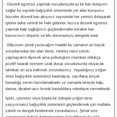
-Düzenli egzersiz yapmak vücudunuzda iyi bir kan dolaşımı
sağlar bu sayede bağışıklık sisteminde yer alan koruyucu
hücreler düzenli kan akışınız sayesinde her yerinizi dolaşarak
işlerini daha verimli bir hale getirirler. Ayrıca düzenli egzersiz
yapmak kalp sağlığınızı güçlendirmekle beraber kan
basıncınızı düşürür ve kilo durumunuzu dengede tutar.
-Biliyorum şimdi yazacağım madde bu zamanın en büyük
sorunlarından biri olan Stres. Herkes nasıl sıkıntı
yapmayalım diyecek ama psikolojinizi mümkün oldukça
pozitif tutarak stresten uzak durup vücudunuzda oluşacak
tahribatı en aza indirmek zorundasınız. Yaşadığınız yoğun
stres bağışıklık sisteminizi baskılayıp, zayıflatıp birçok
hastalığa zemin hazırlamaktadır ve zamanla bireyde kalp,
damar, diyabet tarzı kronik hastalıklara sebebiyet vermektedir.
İşiniz, çevreniz veya başka bir sebeple yoğun stres
yaşıyorsanız bağışıklık sisteminizi güçlendirmek için mutlaka
yeterli ve dengeli beslenmek zorundasınız. Şimdi size
günümüzün değerli doktorlarından derlediğim bağışıklık