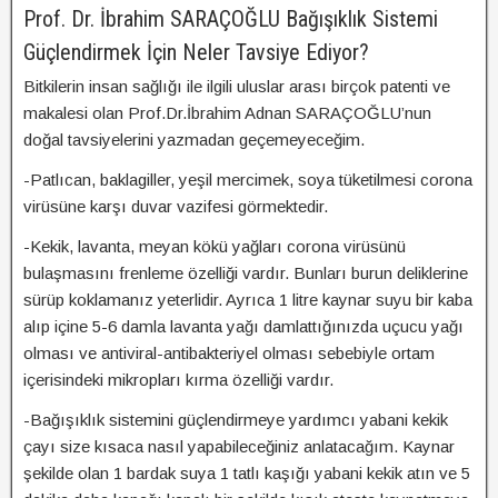
Prof. Dr. İbrahim SARAÇOĞLU Bağışıklık Sistemi
Güçlendirmek İçin Neler Tavsiye Ediyor?
Bitkilerin insan sağlığı ile ilgili uluslar arası birçok patenti ve
makalesi olan Prof.Dr.İbrahim Adnan SARAÇOĞLU’nun
doğal tavsiyelerini yazmadan geçemeyeceğim.
-Patlıcan, baklagiller, yeşil mercimek, soya tüketilmesi corona
virüsüne karşı duvar vazifesi görmektedir.
-Kekik, lavanta, meyan kökü yağları corona virüsünü
bulaşmasını frenleme özelliği vardır. Bunları burun deliklerine
sürüp koklamanız yeterlidir. Ayrıca 1 litre kaynar suyu bir kaba
alıp içine 5-6 damla lavanta yağı damlattığınızda uçucu yağı
olması ve antiviral-antibakteriyel olması sebebiyle ortam
içerisindeki mikropları kırma özelliği vardır.
-Bağışıklık sistemini güçlendirmeye yardımcı yabani kekik
çayı size kısaca nasıl yapabileceğiniz anlatacağım. Kaynar
şekilde olan 1 bardak suya 1 tatlı kaşığı yabani kekik atın ve 5