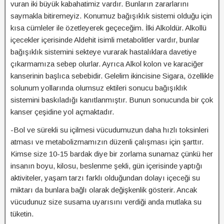
vuran iki büyük kabahatimiz vardır. Bunların zararlarını
saymakla bitiremeyiz. Konumuz bağışıklık sistemi olduğu için
kısa cümleler ile özetleyerek geçeceğim. İlki Alkoldür. Alkollü
içecekler içerisinde Aldehit isimli metabolitler vardır, bunlar
bağışıklık sistemini sekteye vurarak hastalıklara davetiye
çıkarmamıza sebep olurlar. Ayrıca Alkol kolon ve karaciğer
kanserinin başlıca sebebidir. Gelelim ikincisine Sigara, özellikle
solunum yollarında olumsuz ektileri sonucu bağışıklık
sistemini baskıladığı kanıtlanmıştır. Bunun sonucunda bir çok
kanser çeşidine yol açmaktadır.
-Bol ve sürekli su içilmesi vücudumuzun daha hızlı toksinleri
atması ve metabolizmamızın düzenli çalışması için şarttır.
Kimse size 10-15 bardak diye bir zorlama sunamaz çünkü her
insanın boyu, kilosu, beslenme şekli, gün içerisinde yaptığı
aktiviteler, yaşam tarzı farklı olduğundan dolayı içeceği su
miktarı da bunlara bağlı olarak değişkenlik gösterir. Ancak
vücudunuz size susama uyarısını verdiği anda mutlaka su
tüketin.